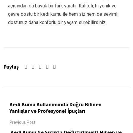
açısından da büyük bir fark yaratır. Kaliteli, hijyenik ve
çevre dostu bir kedi kumu ile hem siz hem de sevimli
dostunuz daha konforlu bir yaşam sürebilirsiniz.
Paylaş
Google+
LinkedIn
Pinterest
Kedi Kumu Kullanımında Doğru Bilinen
Yanlışlar ve Profesyonel İpuçları
Previous Post
Kedi Kumu Ne Sıklıkla Değiştirilmeli? Hijyen ve